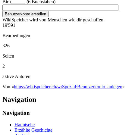
Birn______ (6 Buchstaben)
Benutzerkonto erstellen
WikiSpeicher wird von Menschen wie dir geschaffen.
19'591
Bearbeitungen
326
Seiten
2
aktive Autoren
Von «
https://wikispeicher.ch/w/Spezial:Benutzerkonto_anlegen
»
Navigation
Navigation
Hauptseite
Erzählte Geschichte