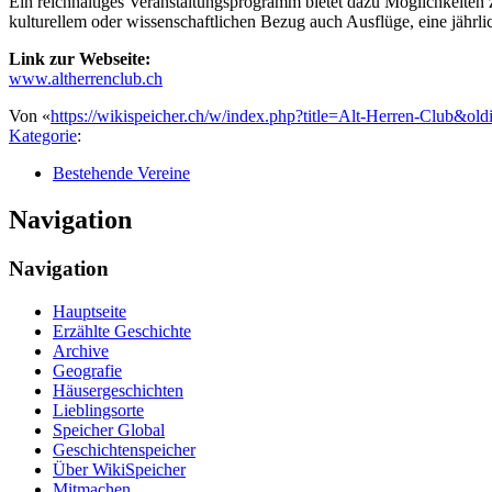
Ein reichhaltiges Veranstaltungsprogramm bietet dazu Möglichkeit
kulturellem oder wissenschaftlichen Bezug auch Ausflüge, eine jährl
Link zur Webseite:
www.altherrenclub.ch
Von «
https://wikispeicher.ch/w/index.php?title=Alt-Herren-Club&ol
Kategorie
:
Bestehende Vereine
Navigation
Navigation
Hauptseite
Erzählte Geschichte
Archive
Geografie
Häusergeschichten
Lieblingsorte
Speicher Global
Geschichtenspeicher
Über WikiSpeicher
Mitmachen