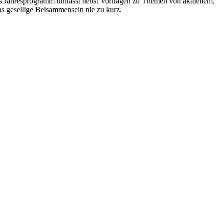
s Jahresprogramm umfasst nebst Vorträgen zu Themen von aktuellem,
as gesellige Beisammensein nie zu kurz.