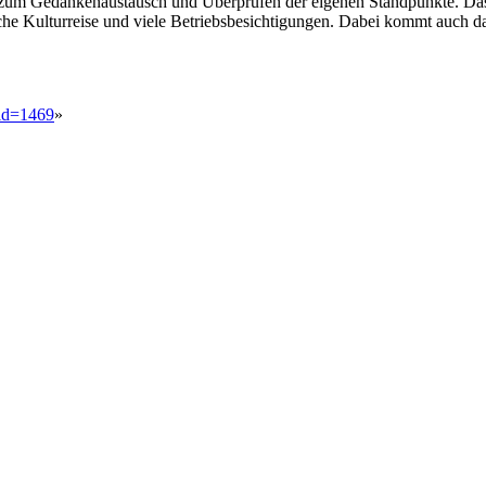
en zum Gedankenaustausch und Überprüfen der eigenen Standpunkte. Da
iche Kulturreise und viele Betriebsbesichtigungen. Dabei kommt auch d
did=1469
»